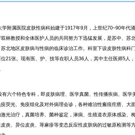
属医院皮肤性病科始建于1917年9月，上世纪70~90年代
曹双林教授和全体医护人员的共同努力下迅猛发展，是苏中、苏
、苏北地区皮肤病与性病的临床诊治工作。科室下设皮肤性病科
位21张。现有医、护、技等在职人员36人，其中主任医师5人
。
六个特色专科，即皮肤病理、医学真菌、性传播疾病、医学美
免疫荧光、免疫组化及对外病理会诊，各种难治性瘢痕疙瘩、大
的激光治疗，真菌培养、菌种鉴定，淋病、生殖道衣原体感染、
性皮炎、异位皮炎、荨麻疹等变态反应性皮肤病的过敏原检测等