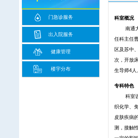
门急诊服务
科室概况
南通大学附
出入院服务
任科主任
区及苏中
健康管理
次，开放床
楼宇分布
生导师4人
专科特色
科室设有
织化学、
皮肤疾病
测，接触