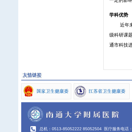
一定的影
学科优势
近年来承
级科研课
通市科技
总机：0513-85052222 85052504
医疗服务电话：40