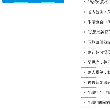
15岁男孩
省内首例！
眼睛也会中
“抗流感神药
两颗鱼胆险
别让坏习惯
罕见病，并
别人脱单，
神兽归笼很
“阳康”了，
“阳康”期间