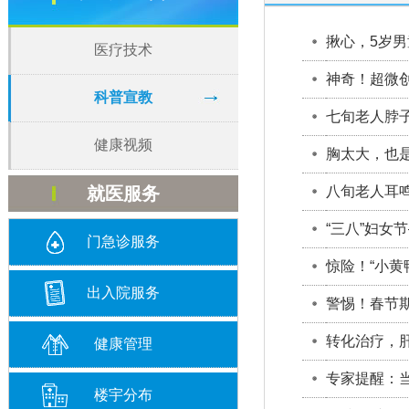
揪心，5岁
医疗技术
神奇！超微
科普宣教
七旬老人脖
健康视频
胸太大，也
就医服务
八旬老人耳鸣
“三八”妇女
门急诊服务
惊险！“小黄
出入院服务
警惕！春节
转化治疗，
健康管理
专家提醒：当
楼宇分布