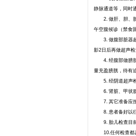
静脉通道等，同时
2. 做肝、胆、胰
午空腹候诊（禁食
3. 做腹部脏器
影2日后再做超声检
4. 经腹部做膀胱
量充盈膀胱，待有
5. 经阴道超声
6. 肾脏、甲状
7. 其它准备应
8. 患者备好以
9. 胎儿检查目
10.任何检查都