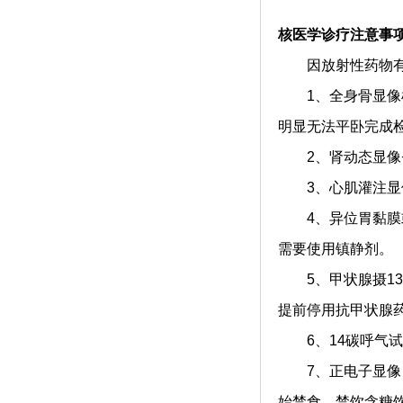
核医学诊疗注意事
因放射性药物有衰
1、全身骨显像检
明显无法平卧完成
2、肾动态显像+（
3、心肌灌注显像
4、异位胃黏膜或
需要使用镇静剂。
5、甲状腺摄13
提前停用抗甲状腺
6、14碳呼气试验
7、正电子显像（1
始禁食、禁饮含糖