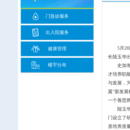
门急诊服务
出入院服务
5月28日
健康管理
长陆玉华
楼宇分布
史加海对
才培养职
与发展，
翼”新发
一个善思
陆玉华宣
门设立了
质培养质