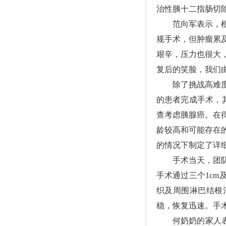
治性胰十二指肠切
范向军表示，
规手术，但肿瘤累
艰辛，压力也很大
复后的笑脸，我们
除了挑战高难
的患者完成手术，其
查考虑胰腺癌。在
龄较高和可能存在
的情况下制定了详
手术当天，团
手术通过三个1cm
织及周围淋巴结根
稳，恢复迅速。手
何奶奶的家人