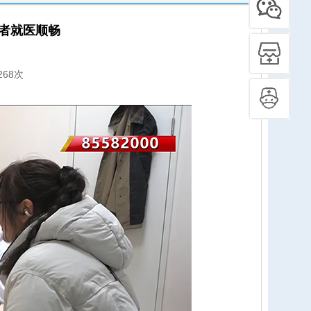
者就医顺畅
268次