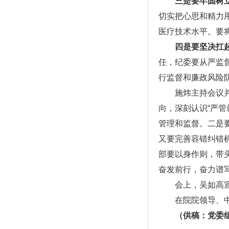
三是要牢固树
切实把心思和精力
医疗技术水平。要
四是要坚决扛
任，纪委要从严监
行监督和廉政风险
施炜主持会议并就
向，深刻认识“严
管理和监督。二是
又要完善容错纠错
部要以身作则，带
奋发前行，奋力谱
会上，吴如高宣读
在院院领导、中层
（供稿：党委