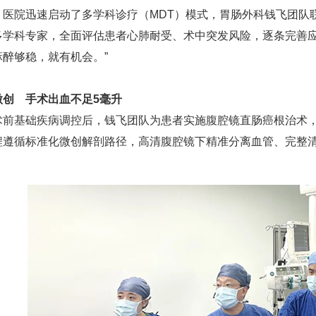
，医院迅速启动了多学科诊疗（MDT）模式，胃肠外科钱飞团队
多学科专家，全面评估患者心肺耐受、术中突发风险，逐条完善应
醉够稳，就有机会。”
微创 手术出血不足5毫升
基础疾病调控后，钱飞团队为患者实施腹腔镜直肠癌根治术，
程遵循标准化微创解剖路径，高清腹腔镜下精准分离血管、完整