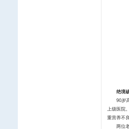
绝境
90岁高
上级医院
重营养不
两位老人