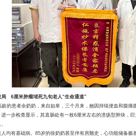
破局 6厘米肿瘤堵死九旬老人“生命通道”
龄的患者余奶奶，来自如皋，三个月来，她因持续便血和腹痛腹
。进一步检查显示，其直肠处有一枚6厘米左右的溃疡型肿块，巨
良。
均有基础病。85岁的徐奶奶甚至伴有房颤史，心功能储备极差