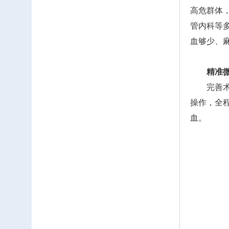
高危群体
管内科等
血够少、麻
精准
完善术前
操作，全
血。