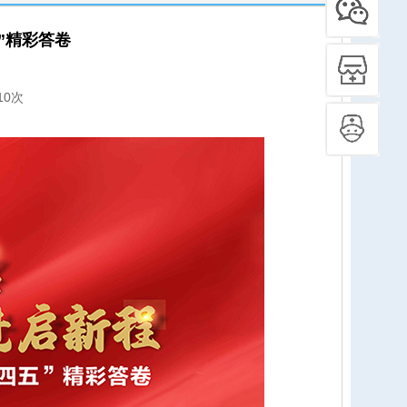
”精彩答卷
10次